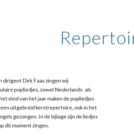
ip to main content
Skip to navigat
Repertoi
n dirigent
Dirk Faas
zingen wij
laire popliedjes, zowel Nederlands- als
 het eind van het jaar maken de popliedjes
 een uitgebreid kerstrepertoire, ook in het
els gezongen. In de bijlage zijn de liedjes
 op dit moment zingen.