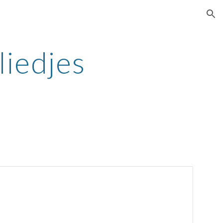
ion
liedjes